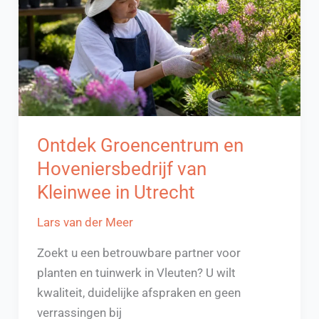
en
tips
Ontdek Groencentrum en
Hoveniersbedrijf van
Kleinwee in Utrecht
Lars van der Meer
Zoekt u een betrouwbare partner voor
planten en tuinwerk in Vleuten? U wilt
kwaliteit, duidelijke afspraken en geen
verrassingen bij