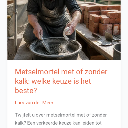
Zo
werkt
het!
Metselmortel met of zonder
kalk: welke keuze is het
beste?
Lars van der Meer
Twijfelt u over metselmortel met of zonder
kalk? Een verkeerde keuze kan leiden tot