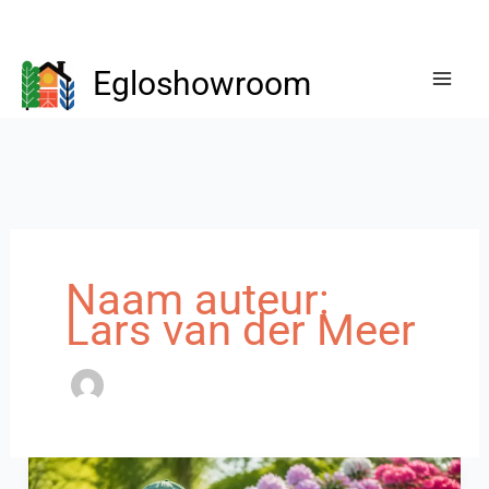
Ga
naar
Egloshowroom
de
inhoud
Naam auteur:
Lars van der Meer