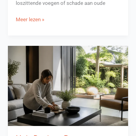
loszittende voegen of schade aan oude
Metselmortel
Meer lezen »
met
of
zonder
kalk:
welke
keuze
is
het
beste?