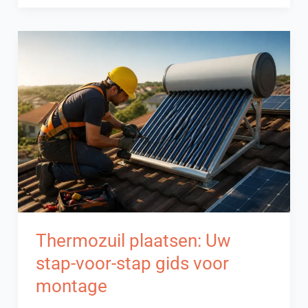
banken
trend:
Tips
voor
een
stijlvolle
inrichting
Thermozuil plaatsen: Uw
stap-voor-stap gids voor
montage