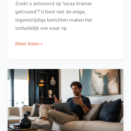
Zoekt u antwoord op ‘lucas kramer
getrouwd’? U bent niet de enige;
tegenstrijdige berichten maken het
onduidelijk wie waar op
Lucas
Meer lezen »
Kramer
getrouwd?
Ontdek
zijn
liefdesverhaal!